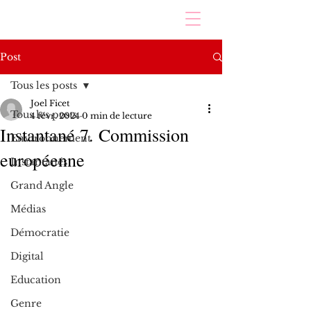
Post
Tous les posts
Joel Ficet
Tous les posts
4 févr. 2024
0 min de lecture
Instantané 7. Commission
Environnement
européenne
Instantanés
Grand Angle
Médias
Démocratie
Digital
Education
Genre