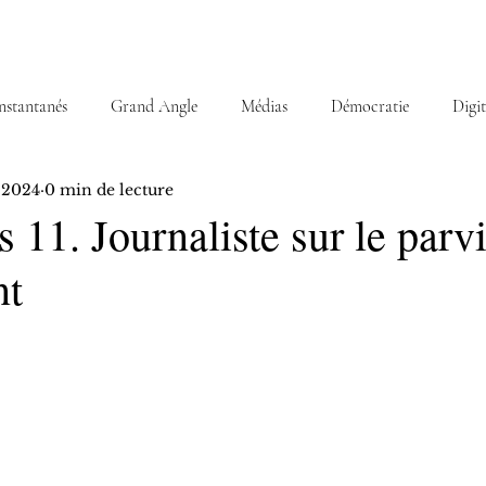
nstantanés
Grand Angle
Médias
Démocratie
Digit
. 2024
0 min de lecture
s 11. Journaliste sur le parv
nt