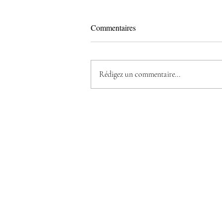
Commentaires
Rédigez un commentaire...
Instantanés 10. Parvis de la
Commission