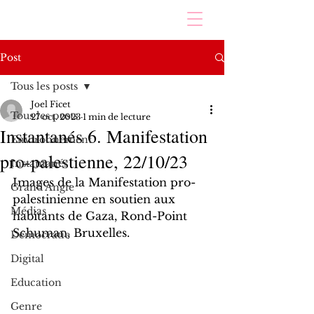
Post
Tous les posts
Joel Ficet
Tous les posts
27 oct. 2023
1 min de lecture
Instantanés 6. Manifestation
Environnement
pro-palestienne, 22/10/23
Instantanés
Images de la Manifestation pro-
Grand Angle
palestinienne en soutien aux 
Médias
habitants de Gaza, Rond-Point 
Schuman, Bruxelles.
Démocratie
Digital
Education
Genre