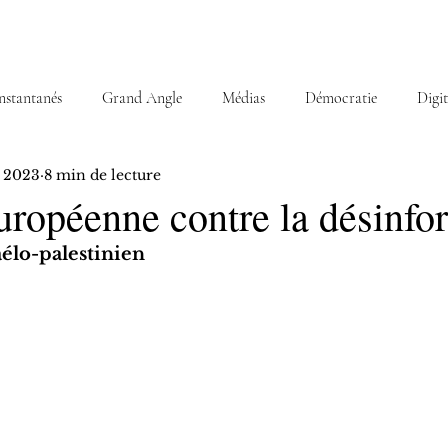
nstantanés
Grand Angle
Médias
Démocratie
Digit
. 2023
8 min de lecture
uropéenne contre la désinfo
aélo-palestinien 