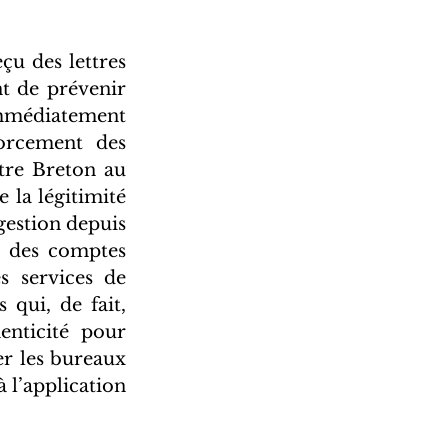
u des lettres 
t de prévenir 
mmédiatement 
orcement des 
tre Breton au 
 la légitimité 
gestion depuis 
 des comptes 
 services de 
qui, de fait, 
nticité pour 
r les bureaux 
 l’application 