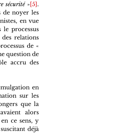
e sécurité 
»
[5]
. 
 de noyer les 
istes, en vue 
le processus 
des relations 
rocessus de « 
ne question de 
le accru des 
omulgation en 
ation sur les 
ongers que la 
vaient alors 
en ce sens, y 
uscitant déjà 