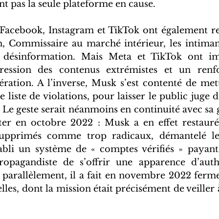
t pas la seule plateforme en cause. 
 Facebook, Instagram et TikTok ont également reç
, Commissaire au marché intérieur, les intiman
a désinformation. Mais Meta et TikTok ont i
ression des contenus extrémistes et un renf
ration. A l’inverse, Musk s’est contenté de met
 liste de violations, pour laisser le public juge de
. Le geste serait néanmoins en continuité avec sa 
ter en octobre 2022 : Musk a en effet restauré
upprimés comme trop radicaux, démantelé les
bli un système de « comptes vérifiés » payants 
opagandiste de s’offrir une apparence d’authe
; parallèlement, il a fait en novembre 2022 ferme
les, dont la mission était précisément de veiller à
 