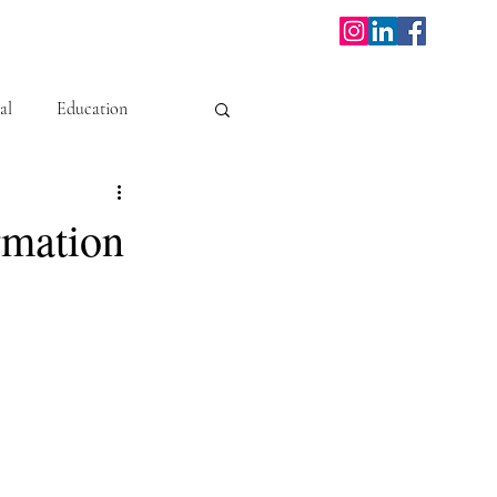
al
Education
rmation