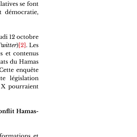
latives se font 
 démocratie, 
di 12 octobre 
witter
)
[2]
. Les 
s et contenus 
tats du Hamas 
Cette enquête 
 législation 
 X pourraient 
conflit Hamas-
formations et 