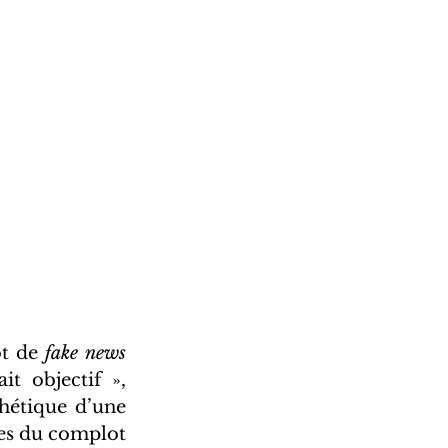
t de 
fake news
 objectif », 
étique d’une 
ies du complot 