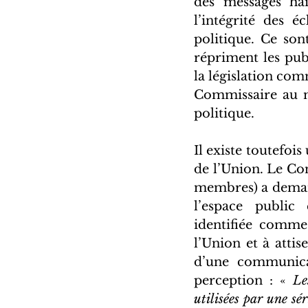
des messages hain
l’intégrité des 
politique. Ce son
répriment les pub
la législation com
Commissaire au m
politique. 
Il existe toutefois
de l’Union. Le Co
membres) a demand
l’espace public 
identifiée comme
l’Union et à attis
d’une communica
perception : « 
Le
utilisées par une sé