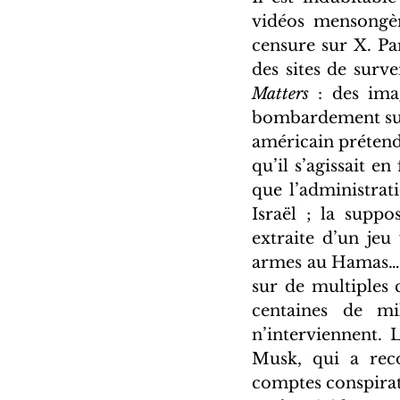
vidéos mensongère
censure sur X. Pa
des sites de surve
Matters
 : des ima
bombardement sur 
américain prétenda
qu’il s’agissait e
que l’administrat
Israël ; la suppo
extraite d’un jeu
armes au Hamas…
sur de multiples 
centaines de mi
n’interviennent. 
Musk, qui a rec
comptes conspirati