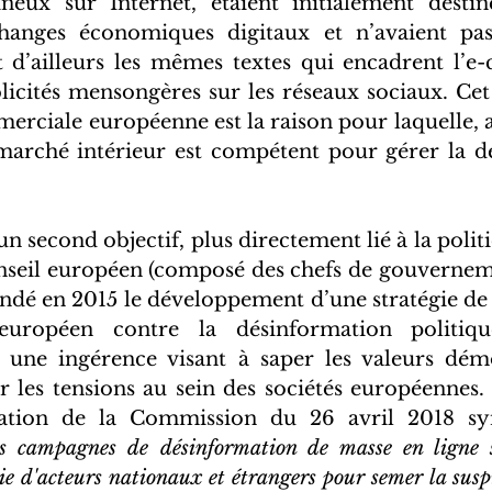
eux sur Internet, étaient initialement destiné
échanges économiques digitaux et n’avaient pas
t d’ailleurs les mêmes textes qui encadrent l’
licités mensongères sur les réseaux sociaux. Cet
merciale européenne est la raison pour laquelle, a
arché intérieur est compétent pour gérer la dé
 un second objectif, plus directement lié à la polit
nseil européen (composé des chefs de gouvernem
é en 2015 le développement d’une stratégie de 
européen contre la désinformation politique
 une ingérence visant à saper les valeurs démo
er les tensions au sein des sociétés européennes. 
tion de la Commission du 26 avril 2018 synt
s campagnes de désinformation de masse en ligne s
rie d'acteurs nationaux et étrangers pour semer la suspi