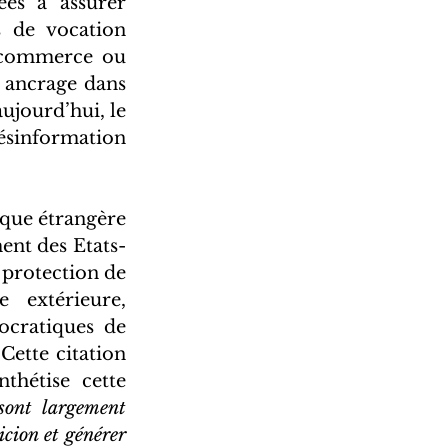
es à assurer 
 de vocation 
e-commerce ou 
 ancrage dans 
ujourd’hui, le 
sinformation 
ique étrangère 
ent des Etats-
protection de 
 extérieure, 
cratiques de 
Cette citation 
hétise cette 
ont largement 
cion et générer 