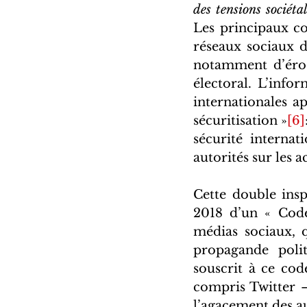
des tensions sociéta
Les principaux co
réseaux sociaux d
notamment d’érod
électoral. L’infor
internationales a
sécuritisation »
[6]
sécurité internat
autorités sur les a
Cette double insp
2018 d’un « Cod
médias sociaux, q
propagande polit
souscrit à ce cod
compris Twitter –
l’agacement des a