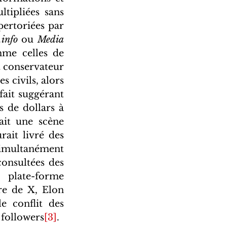
ipliées sans 
ertoriées par 
.info
 ou 
Media 
mme celles de 
 conservateur 
civils, alors 
fait suggérant 
 de dollars à 
ait une scène 
ait livré des 
simultanément 
onsultées des 
 plate-forme 
re de X, Elon 
conflit des 
 followers
[3]
. 