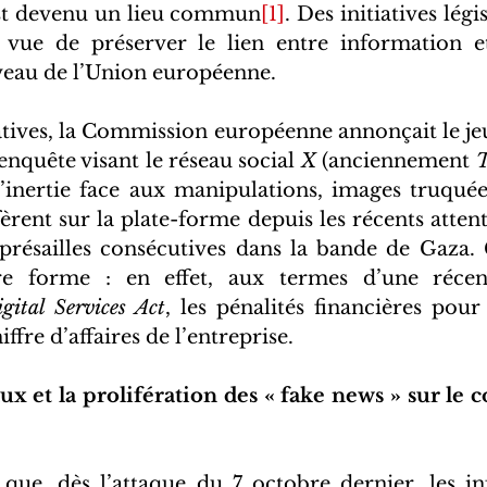
est devenu un lieu commun
[1]
. Des initiatives légis
 vue de préserver le lien entre information et
eau de l’Union européenne.  
tatives, la Commission européenne annonçait le jeu
enquête visant le réseau social 
X
 (anciennement 
T
 l’inertie face aux manipulations, images truquée
fèrent sur la plate-forme depuis les récents atten
représailles consécutives dans la bande de Gaza. 
e forme : en effet, aux termes d’une récente
gital Services Act
, les pénalités financières pour
ffre d’affaires de l’entreprise.   
ux et la prolifération des « fake news » sur le 
e que, dès l’attaque du 7 octobre dernier, les in