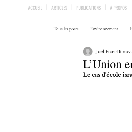
ACCUEIL
ARTICLES
PUBLICATIONS
À PROPOS
Tous les posts
Environnement
I
Joel Ficet
16 nov
Genre
Diplomatie
L’Union e
Le cas d’école isr