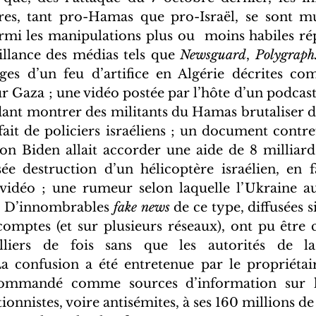
s, tant pro-Hamas que pro-Israël, se sont mult
rmi les manipulations plus ou  moins habiles rép
illance des médias tels que 
Newsguard
, 
Polygraph
ges d’un feu d’artifice en Algérie décrites co
Gaza ; une vidéo postée par l’hôte d’un podcast
nt montrer des militants du Hamas brutaliser des 
n fait de policiers israéliens ; un document contre
ion Biden allait accorder une aide de 8 milliards
sée destruction d’un hélicoptère israélien, en f
 vidéo ; une rumeur selon laquelle l’Ukraine aur
 D’innombrables 
fake news 
de ce type, diffusées 
comptes (et sur plusieurs réseaux), ont pu être c
lliers de fois sans que les autorités de la
La confusion a été entretenue par le propriétai
ommandé comme sources d’information sur le 
onnistes, voire antisémites, à ses 160 millions de