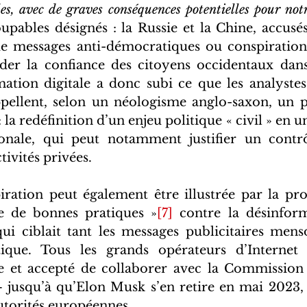
les, avec de graves conséquences potentielles pour notr
upables désignés : la Russie et la Chine, accusés
e messages anti-démocratiques ou conspirationn
er la confiance des citoyens occidentaux dans 
mation digitale a donc subi ce que les analystes 
ppellent, selon un néologisme anglo-saxon, un p
: la redéfinition d’un enjeu politique « civil » en u
ionale, qui peut notamment justifier un contrô
ctivités privées.
iration peut également être illustrée par la pr
e de bonnes pratiques »
[7]
 contre la désinform
ui ciblait tant les messages publicitaires mens
ique. Tous les grands opérateurs d’Internet a
e et accepté de collaborer avec la Commission 
 jusqu’à qu’Elon Musk s’en retire en mai 2023, s
utorités européennes. 