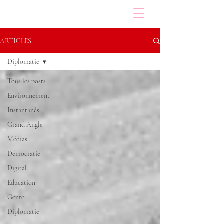
ARTICLES
Diplomatie
Tous les posts
Environnement
Instantanés
Grand Angle
Médias
Démocratie
Digital
Education
Genre
Diplomatie